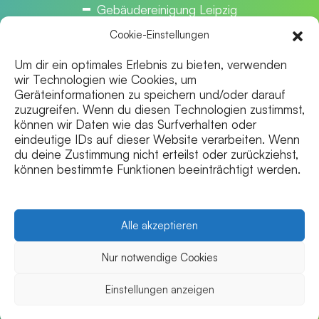
Gebäudereinigung Leipzig
Gebäudereinigung Magdeburg
Cookie-Einstellungen
Gebäudereinigung Bielefeld
Um dir ein optimales Erlebnis zu bieten, verwenden
wir Technologien wie Cookies, um
Gebäudereinigung Hannover
Geräteinformationen zu speichern und/oder darauf
Gebäudereinigung Oldenburg
zuzugreifen. Wenn du diesen Technologien zustimmst,
können wir Daten wie das Surfverhalten oder
Gebäudereinigung Bremen
eindeutige IDs auf dieser Website verarbeiten. Wenn
du deine Zustimmung nicht erteilst oder zurückziehst,
Gebäudereinigung Hamburg
können bestimmte Funktionen beeinträchtigt werden.
Gebäudereinigung Potsdam
Gebäudereinigung Berlin
Alle akzeptieren
Nur notwendige Cookies
© 2025 BBS Elmar Glas- & Gebäudereinigung – Alle
Rechte vorbehalten.
Einstellungen anzeigen