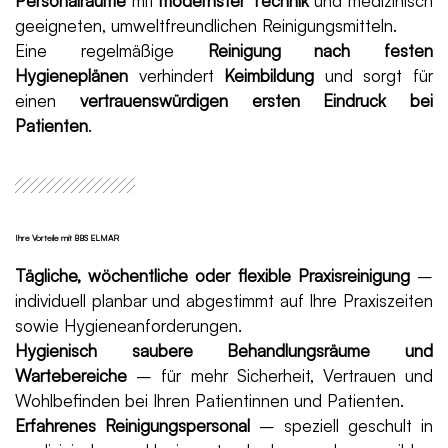
Personalräume
mit
modernster Technik
und medizinisch
geeigneten, umweltfreundlichen Reinigungsmitteln.
Eine regelmäßige
Reinigung nach festen
Hygieneplänen
verhindert
Keimbildung
und sorgt für
einen
vertrauenswürdigen ersten Eindruck bei
Patienten
.
Ihre Vorteile mit BBS ELMAR
Tägliche, wöchentliche oder flexible Praxisreinigung
–
individuell planbar und abgestimmt auf Ihre Praxiszeiten
sowie Hygieneanforderungen.
Hygienisch saubere Behandlungsräume und
Wartebereiche
– für mehr Sicherheit, Vertrauen und
Wohlbefinden bei Ihren Patientinnen und Patienten.
Erfahrenes Reinigungspersonal
– speziell geschult in