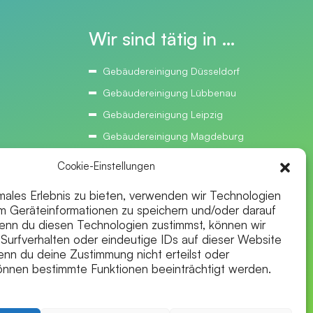
Wir sind tätig in …
Gebäudereinigung Düsseldorf
Gebäudereinigung Lübbenau
Gebäudereinigung Leipzig
Gebäudereinigung Magdeburg
Gebäudereinigung Bielefeld
Cookie-Einstellungen
Gebäudereinigung Hannover
imales Erlebnis zu bieten, verwenden wir Technologien
Gebäudereinigung Oldenburg
m Geräteinformationen zu speichern und/oder darauf
Gebäudereinigung Bremen
enn du diesen Technologien zustimmst, können wir
Surfverhalten oder eindeutige IDs auf dieser Website
Gebäudereinigung Hamburg
enn du deine Zustimmung nicht erteilst oder
Gebäudereinigung Potsdam
können bestimmte Funktionen beeinträchtigt werden.
Gebäudereinigung Berlin