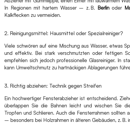
Abzieher mit Gummilippe, einen Eimer mit lauwarmem Wasse
In Regionen mit hartem Wasser – z. B.
Berlin
oder
M
Kalkflecken zu vermeiden.
2. Reinigungsmittel: Hausmittel oder Spezialreiniger?
Viele schwören auf eine Mischung aus Wasser, etwas Spül
und effektiv. Bei stark verschmutzten oder fettigen
empfehlen sich jedoch professionelle Glasreiniger. In s
kann Umweltschmutz zu hartnäckigen Ablagerungen führen,
3. Richtig abziehen: Technik gegen Streifen
Ein hochwertiger Fensterabzieher ist entscheidend. Zie
überlappen Sie die Bahnen leicht und wischen Sie di
Tropfen und Schlieren. Auch die Fensterrahmen sollten
– besonders bei Holzrahmen in älteren Gebäuden, z. B. 