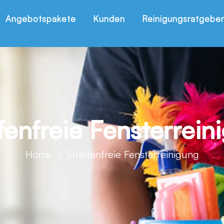
Angebotspakete
Kunden
Reinigungsratgeber
ifenfreie Fensterrein
Home
Streifenfreie Fensterreinigung