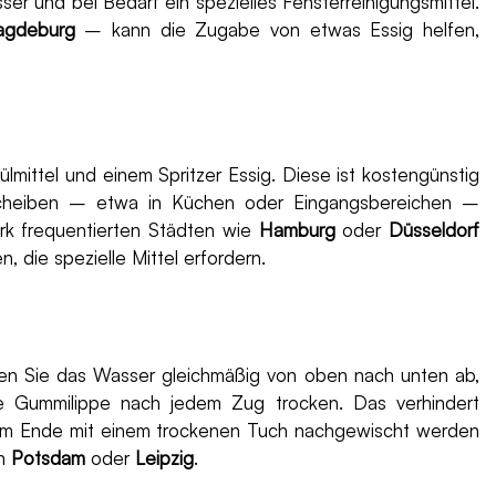
r und bei Bedarf ein spezielles Fensterreinigungsmittel.
agdeburg
– kann die Zugabe von etwas Essig helfen,
mittel und einem Spritzer Essig. Diese ist kostengünstig
 Scheiben – etwa in Küchen oder Eingangsbereichen –
tark frequentierten Städten wie
Hamburg
oder
Düsseldorf
 die spezielle Mittel erfordern.
hen Sie das Wasser gleichmäßig von oben nach unten ab,
e Gummilippe nach jedem Zug trocken. Das verhindert
 am Ende mit einem trockenen Tuch nachgewischt werden
in
Potsdam
oder
Leipzig
.