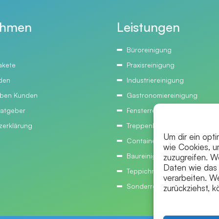
ehmen
Leistungen
Büroreinigung
akete
Praxisreinigung
den
Industriereinigung
ben Kunden
Gastronomiereinigung
ratgeber
Fensterreinigung
zerklärung
Treppenhausreinigung
Um dir ein opt
Containerreinigung
wie Cookies, u
Baureinigung
zuzugreifen. W
Daten wie das 
Teppichreinigung
verarbeiten. W
Sonderreinigung
zurückziehst, 